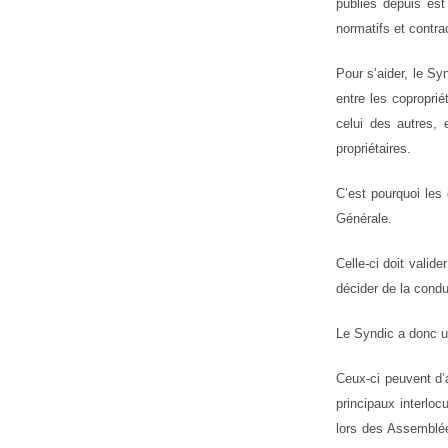
publiés depuis est
normatifs et contra
Pour s’aider, le Sy
entre les coproprié
celui des autres, 
propriétaires.
C’est pourquoi les 
Générale.
Celle-ci doit valid
décider de la condui
Le Syndic a donc un
Ceux-ci peuvent d
principaux interloc
lors des Assemblée