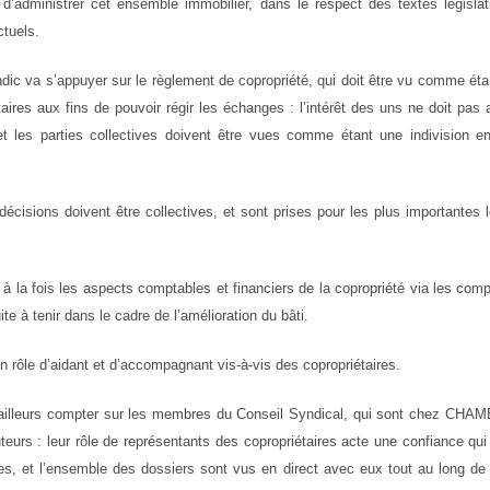
 d’administrer cet ensemble immobilier, dans le respect des textes législati
ctuels.
ndic va s’appuyer sur le règlement de copropriété, qui doit être vu comme ét
taires aux fins de pouvoir régir les échanges : l’intérêt des uns ne doit pas a
et les parties collectives doivent être vues comme étant une indivision e
décisions doivent être collectives, et sont prises pour les plus importantes
er à la fois les aspects comptables et financiers de la copropriété via les comp
te à tenir dans le cadre de l’amélioration du bâti.
 rôle d’aidant et d’accompagnant vis-à-vis des copropriétaires.
’ailleurs compter sur les membres du Conseil Syndical, qui sont chez C
uteurs : leur rôle de représentants des copropriétaires acte une confiance qui
s, et l’ensemble des dossiers sont vus en direct avec eux tout au long de 